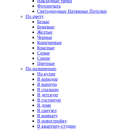
Накладные треки
Фотопечать
Светодиодные Натяжные Потолки
По цвету
Белые
Бежевые
Желтые
Черные
Коричневые
Красные
Серые
Синие
Цветные
По назначению
На кухне
В коридор
В ванную
В спальню
В детскую
В гостиную
В доме
В санузел
В комнату
В новостройку
В квартиру-студию