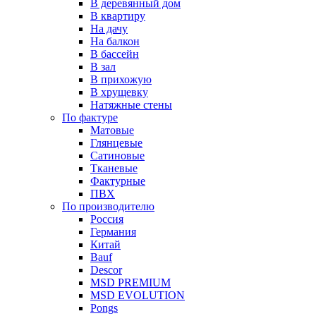
В деревянный дом
В квартиру
На дачу
На балкон
В бассейн
В зал
В прихожую
В хрущевку
Натяжные стены
По фактуре
Матовые
Глянцевые
Сатиновые
Тканевые
Фактурные
ПВХ
По производителю
Россия
Германия
Китай
Вauf
Descor
MSD PREMIUM
MSD EVOLUTION
Pongs