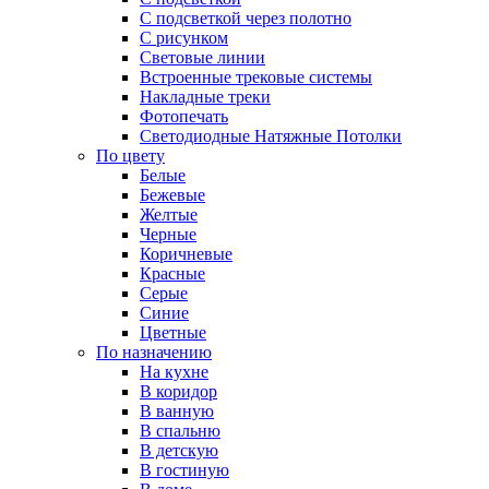
С подсветкой через полотно
С рисунком
Световые линии
Встроенные трековые системы
Накладные треки
Фотопечать
Светодиодные Натяжные Потолки
По цвету
Белые
Бежевые
Желтые
Черные
Коричневые
Красные
Серые
Синие
Цветные
По назначению
На кухне
В коридор
В ванную
В спальню
В детскую
В гостиную