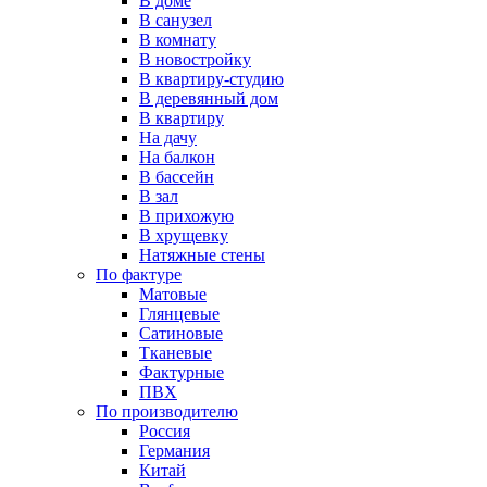
В доме
В санузел
В комнату
В новостройку
В квартиру-студию
В деревянный дом
В квартиру
На дачу
На балкон
В бассейн
В зал
В прихожую
В хрущевку
Натяжные стены
По фактуре
Матовые
Глянцевые
Сатиновые
Тканевые
Фактурные
ПВХ
По производителю
Россия
Германия
Китай