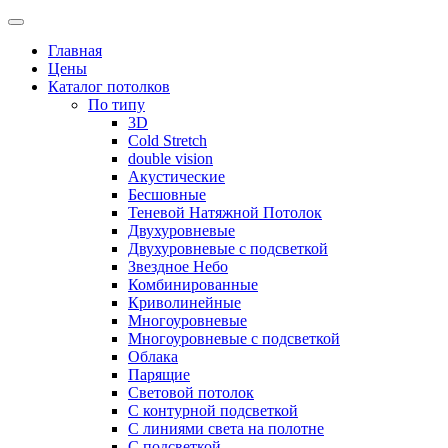
Skip
to
Главная
content
Цены
Каталог потолков
По типу
3D
Cold Stretch
double vision
Акустические
Бесшовные
Теневой Натяжной Потолок
Двухуровневые
Двухуровневые с подсветкой
Звездное Небо
Комбинированные
Криволинейные
Многоуровневые
Многоуровневые с подсветкой
Облака
Парящие
Световой потолок
С контурной подсветкой
С линиями света на полотне
С подсветкой