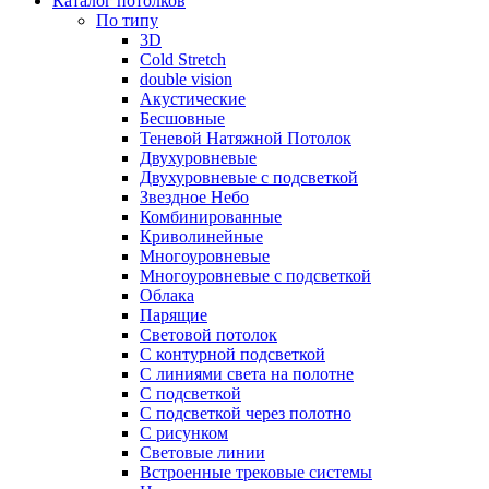
Каталог потолков
По типу
3D
Cold Stretch
double vision
Акустические
Бесшовные
Теневой Натяжной Потолок
Двухуровневые
Двухуровневые с подсветкой
Звездное Небо
Комбинированные
Криволинейные
Многоуровневые
Многоуровневые с подсветкой
Облака
Парящие
Световой потолок
С контурной подсветкой
С линиями света на полотне
С подсветкой
С подсветкой через полотно
С рисунком
Световые линии
Встроенные трековые системы