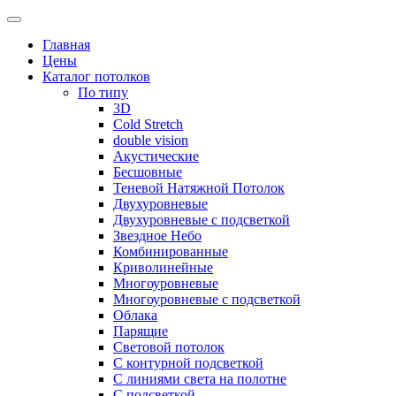
Skip
to
Главная
content
Цены
Каталог потолков
По типу
3D
Cold Stretch
double vision
Акустические
Бесшовные
Теневой Натяжной Потолок
Двухуровневые
Двухуровневые с подсветкой
Звездное Небо
Комбинированные
Криволинейные
Многоуровневые
Многоуровневые с подсветкой
Облака
Парящие
Световой потолок
С контурной подсветкой
С линиями света на полотне
С подсветкой