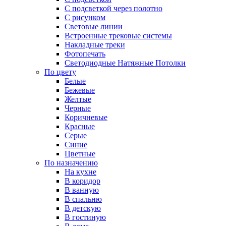
С подсветкой через полотно
С рисунком
Световые линии
Встроенные трековые системы
Накладные треки
Фотопечать
Светодиодные Натяжные Потолки
По цвету
Белые
Бежевые
Желтые
Черные
Коричневые
Красные
Серые
Синие
Цветные
По назначению
На кухне
В коридор
В ванную
В спальню
В детскую
В гостиную