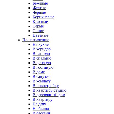
Бежевые
Желтые
Черные
Коричневые
Красные
Серые
Синие
Цветные
По назначению
На кухне
В коридор
В ванную
В спальню
В детскую
В гостиную
В доме
В санузел
В комнату
В новостройку
В квартиру-студию
В деревянный дом
В квартиру
На дачу
На балкон
В бассейн