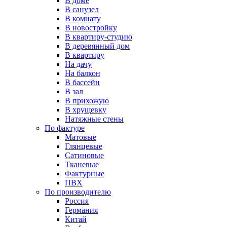
В доме
В санузел
В комнату
В новостройку
В квартиру-студию
В деревянный дом
В квартиру
На дачу
На балкон
В бассейн
В зал
В прихожую
В хрущевку
Натяжные стены
По фактуре
Матовые
Глянцевые
Сатиновые
Тканевые
Фактурные
ПВХ
По производителю
Россия
Германия
Китай