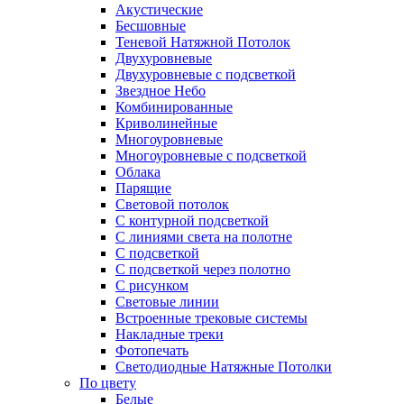
Акустические
Бесшовные
Теневой Натяжной Потолок
Двухуровневые
Двухуровневые с подсветкой
Звездное Небо
Комбинированные
Криволинейные
Многоуровневые
Многоуровневые с подсветкой
Облака
Парящие
Световой потолок
С контурной подсветкой
С линиями света на полотне
С подсветкой
С подсветкой через полотно
С рисунком
Световые линии
Встроенные трековые системы
Накладные треки
Фотопечать
Светодиодные Натяжные Потолки
По цвету
Белые