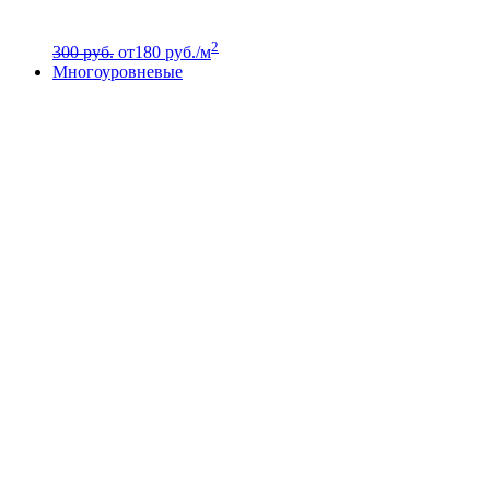
2
300 руб.
от
180
руб./м
Многоуровневые