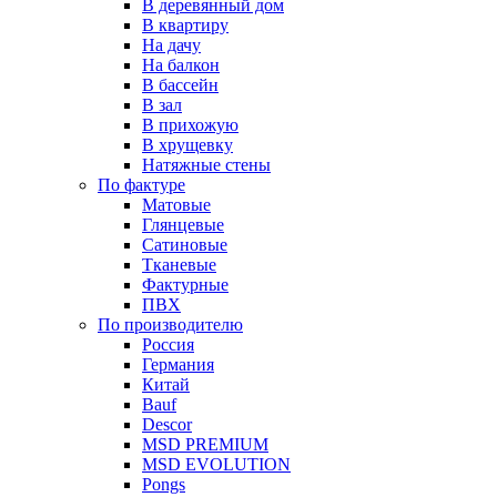
В деревянный дом
В квартиру
На дачу
На балкон
В бассейн
В зал
В прихожую
В хрущевку
Натяжные стены
По фактуре
Матовые
Глянцевые
Сатиновые
Тканевые
Фактурные
ПВХ
По производителю
Россия
Германия
Китай
Вauf
Descor
MSD PREMIUM
MSD EVOLUTION
Pongs