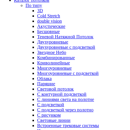
Каталог потолков
По типу
3D
Cold Stretch
double vision
Акустические
Бесшовные
Теневой Натяжной Потолок
Двухуровневые
Двухуровневые с подсветкой
Звездное Небо
Комбинированные
Криволинейные
Многоуровневые
Многоуровневые с подсветкой
Облака
Парящие
Световой потолок
С контурной подсветкой
С линиями света на полотне
С подсветкой
С подсветкой через полотно
С рисунком
Световые линии
Встроенные трековые системы