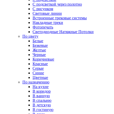
С подсветкой через полотно
С рисунком
Световые линии
Встроенные трековые системы
Накладные треки
Фотопечать
Светодиодные Натяжные Потолки
По цвету
Белые
Бежевые
Желтые
Черные
Коричневые
Красные
Серые
Синие
Цветные
По назначению
На кухне
В коридор
В ванную
В спальню
В детскую
В гостиную