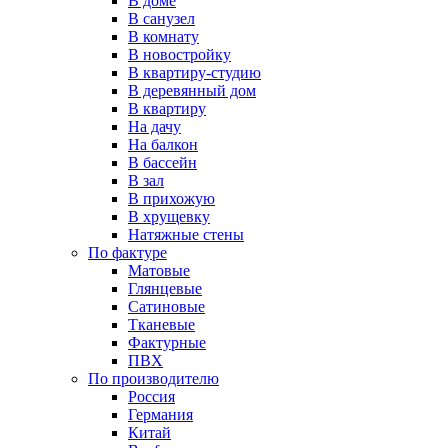
В доме
В санузел
В комнату
В новостройку
В квартиру-студию
В деревянный дом
В квартиру
На дачу
На балкон
В бассейн
В зал
В прихожую
В хрущевку
Натяжные стены
По фактуре
Матовые
Глянцевые
Сатиновые
Тканевые
Фактурные
ПВХ
По производителю
Россия
Германия
Китай