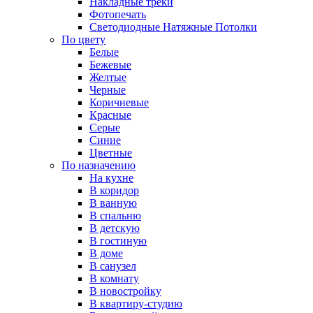
Накладные треки
Фотопечать
Светодиодные Натяжные Потолки
По цвету
Белые
Бежевые
Желтые
Черные
Коричневые
Красные
Серые
Синие
Цветные
По назначению
На кухне
В коридор
В ванную
В спальню
В детскую
В гостиную
В доме
В санузел
В комнату
В новостройку
В квартиру-студию