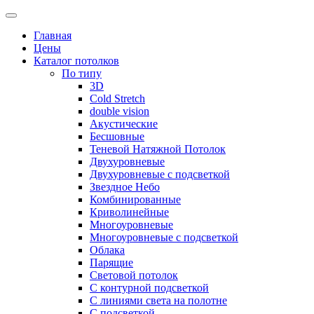
Skip
to
Главная
content
Цены
Каталог потолков
По типу
3D
Cold Stretch
double vision
Акустические
Бесшовные
Теневой Натяжной Потолок
Двухуровневые
Двухуровневые с подсветкой
Звездное Небо
Комбинированные
Криволинейные
Многоуровневые
Многоуровневые с подсветкой
Облака
Парящие
Световой потолок
С контурной подсветкой
С линиями света на полотне
С подсветкой