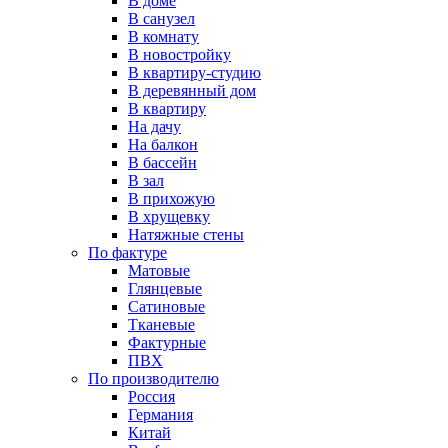
В доме
В санузел
В комнату
В новостройку
В квартиру-студию
В деревянный дом
В квартиру
На дачу
На балкон
В бассейн
В зал
В прихожую
В хрущевку
Натяжные стены
По фактуре
Матовые
Глянцевые
Сатиновые
Тканевые
Фактурные
ПВХ
По производителю
Россия
Германия
Китай