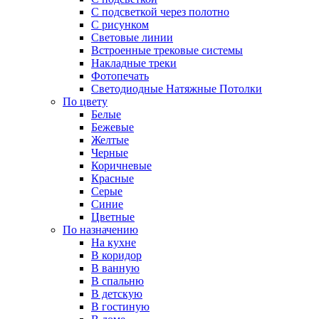
С подсветкой через полотно
С рисунком
Световые линии
Встроенные трековые системы
Накладные треки
Фотопечать
Светодиодные Натяжные Потолки
По цвету
Белые
Бежевые
Желтые
Черные
Коричневые
Красные
Серые
Синие
Цветные
По назначению
На кухне
В коридор
В ванную
В спальню
В детскую
В гостиную