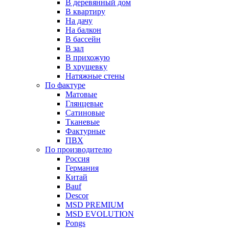
В деревянный дом
В квартиру
На дачу
На балкон
В бассейн
В зал
В прихожую
В хрущевку
Натяжные стены
По фактуре
Матовые
Глянцевые
Сатиновые
Тканевые
Фактурные
ПВХ
По производителю
Россия
Германия
Китай
Вauf
Descor
MSD PREMIUM
MSD EVOLUTION
Pongs