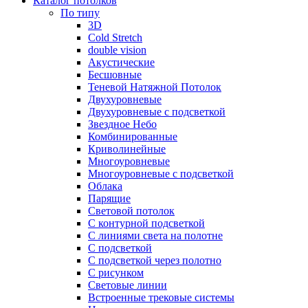
Каталог потолков
По типу
3D
Cold Stretch
double vision
Акустические
Бесшовные
Теневой Натяжной Потолок
Двухуровневые
Двухуровневые с подсветкой
Звездное Небо
Комбинированные
Криволинейные
Многоуровневые
Многоуровневые с подсветкой
Облака
Парящие
Световой потолок
С контурной подсветкой
С линиями света на полотне
С подсветкой
С подсветкой через полотно
С рисунком
Световые линии
Встроенные трековые системы