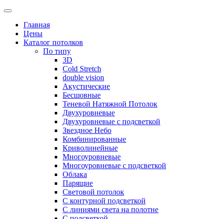
Skip
to
Главная
content
Цены
Каталог потолков
По типу
3D
Cold Stretch
double vision
Акустические
Бесшовные
Теневой Натяжной Потолок
Двухуровневые
Двухуровневые с подсветкой
Звездное Небо
Комбинированные
Криволинейные
Многоуровневые
Многоуровневые с подсветкой
Облака
Парящие
Световой потолок
С контурной подсветкой
С линиями света на полотне
С подсветкой