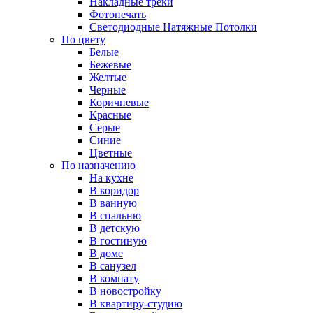
Накладные треки
Фотопечать
Светодиодные Натяжные Потолки
По цвету
Белые
Бежевые
Желтые
Черные
Коричневые
Красные
Серые
Синие
Цветные
По назначению
На кухне
В коридор
В ванную
В спальню
В детскую
В гостиную
В доме
В санузел
В комнату
В новостройку
В квартиру-студию