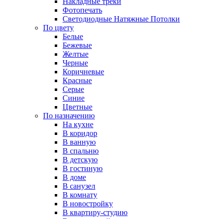
Накладные треки
Фотопечать
Светодиодные Натяжные Потолки
По цвету
Белые
Бежевые
Желтые
Черные
Коричневые
Красные
Серые
Синие
Цветные
По назначению
На кухне
В коридор
В ванную
В спальню
В детскую
В гостиную
В доме
В санузел
В комнату
В новостройку
В квартиру-студию