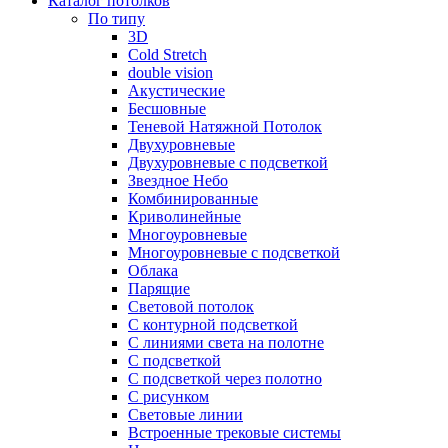
Каталог потолков
По типу
3D
Cold Stretch
double vision
Акустические
Бесшовные
Теневой Натяжной Потолок
Двухуровневые
Двухуровневые с подсветкой
Звездное Небо
Комбинированные
Криволинейные
Многоуровневые
Многоуровневые с подсветкой
Облака
Парящие
Световой потолок
С контурной подсветкой
С линиями света на полотне
С подсветкой
С подсветкой через полотно
С рисунком
Световые линии
Встроенные трековые системы