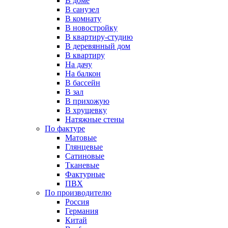
В доме
В санузел
В комнату
В новостройку
В квартиру-студию
В деревянный дом
В квартиру
На дачу
На балкон
В бассейн
В зал
В прихожую
В хрущевку
Натяжные стены
По фактуре
Матовые
Глянцевые
Сатиновые
Тканевые
Фактурные
ПВХ
По производителю
Россия
Германия
Китай