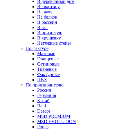
В деревянный дом
В квартиру
На дачу
На балкон
В бассейн
В зал
В прихожую
В хрущевку
Натяжные стены
По фактуре
Матовые
Глянцевые
Сатиновые
Тканевые
Фактурные
ПВХ
По производителю
Россия
Германия
Китай
Вauf
Descor
MSD PREMIUM
MSD EVOLUTION
Pongs