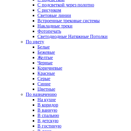
С подсветкой через полотно
С рисунком
Световые линии
Встроенные трековые системы
Накладные треки
Фотопечать
Светодиодные Натяжные Потолки
По цвету
Белые
Бежевые
Желтые
Черные
Коричневые
Красные
Серые
Синие
Цветные
По назначению
На кухне
В коридор
В ванную
В спальню
В детскую
В гостиную