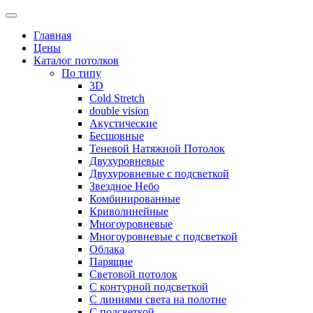
Skip
to
Главная
content
Цены
Каталог потолков
По типу
3D
Cold Stretch
double vision
Акустические
Бесшовные
Теневой Натяжной Потолок
Двухуровневые
Двухуровневые с подсветкой
Звездное Небо
Комбинированные
Криволинейные
Многоуровневые
Многоуровневые с подсветкой
Облака
Парящие
Световой потолок
С контурной подсветкой
С линиями света на полотне
С подсветкой